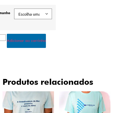
manho
Adicionar ao carrinho
Produtos relacionados