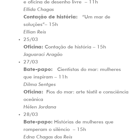
e oficina de desenho livre
– 11h
Ellida Chagas
Contação de história:
“Um mar de
soluções”
– 15h
Ellian Reis
25/03
Oficina:
Contação de história
– 15h
Jaguaraci Aragão
27/03
Bate-papo:
Cientistas do mar: mulheres
que inspiram
– 11h
Dilma Sentges
Oficina:
Fios do mar: arte têxtil e consciência
oceânica
Hélen Jordana
28/03
Bate-papo:
Histórias de mulheres que
romperam o silêncio
– 15h
Edna Chagas dos Reis