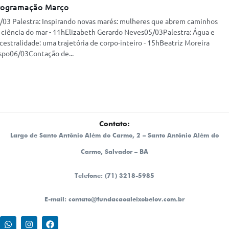
rogramação Março
/03 Palestra: Inspirando novas marés: mulheres que abrem caminhos
 ciência do mar - 11hElizabeth Gerardo Neves05/03Palestra: Água e
cestralidade: uma trajetória de corpo-inteiro - 15hBeatriz Moreira
spo06/03Contação de...
Contato:
Largo de Santo Antônio Além do Carmo, 2 – Santo Antônio Além do
Carmo, Salvador – BA
Telefone: (71) 3218-5985
E-mail: contato@fundacaoaleixobelov.com.br