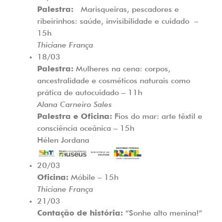
Palestra:
Marisqueiras, pescadores e
ribeirinhos: saúde, invisibilidade e cuidado
–
15h
Thiciane França
18/03
Palestra:
Mulheres na cena: corpos,
ancestralidade e cosméticos naturais como
prática de autocuidado
– 11h
Alana Carneiro Sales
Palestra e Oficina:
Fios do mar: arte têxtil e
consciência oceânica
– 15h
Hélen Jordana
20/03
Oficina:
Móbile
– 15h
Thiciane França
21/03
Contação de história:
“Sonhe alto menina!”